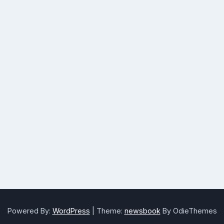
Powered By:
WordPress
|
Theme:
newsbook
By OdieThemes