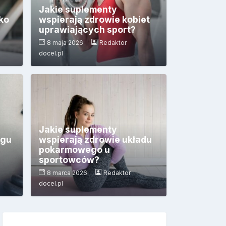
Jakie suplementy
ko
wspierają zdrowie kobiet
uprawiających sport?
8 maja 2026
Redaktor
docel.pl
Jakie suplementy
ngu
wspierają zdrowie układu
pokarmowego u
sportowców?
8 marca 2026
Redaktor
docel.pl