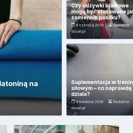
Czy odżywki białkowe
mogą być stosowane ja
zamiennik posiłku?
8 czerwca 2026
Redaktor
docel.pl
Suplementacja w treni
atoniną na
siłowym – co naprawdę
działa?
8 kwietnia 2026
Redaktor
docel.pl