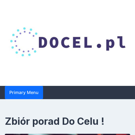
Skip
to
content
Droga do celu – zbiór
Primary Menu
porad dotyczących
suplementacji i
Zbiór porad Do Celu !
zdrowia