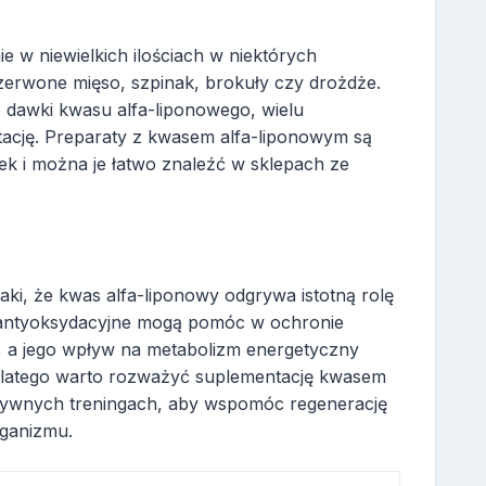
e w niewielkich ilościach w niektórych
zerwone mięso, szpinak, brokuły czy drożdże.
 dawki kwasu alfa-liponowego, wielu
ację. Preparaty z kwasem alfa-liponowym są
łek i można je łatwo znaleźć w sklepach ze
aki, że kwas alfa-liponowy odgrywa istotną rolę
i antyoksydacyjne mogą pomóc w ochronie
 a jego wpływ na metabolizm energetyczny
latego warto rozważyć suplementację kwasem
nsywnych treningach, aby wspomóc regenerację
rganizmu.