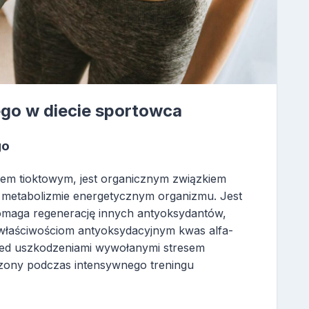
ego w diecie sportowca
go
em tioktowym, jest organicznym związkiem
w metabolizmie energetycznym organizmu. Jest
omaga regenerację innych antyoksydantów,
 właściwościom antyoksydacyjnym kwas alfa-
ed uszkodzeniami wywołanymi stresem
zony podczas intensywnego treningu