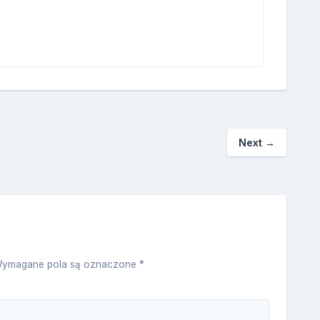
Next
→
ymagane pola są oznaczone
*