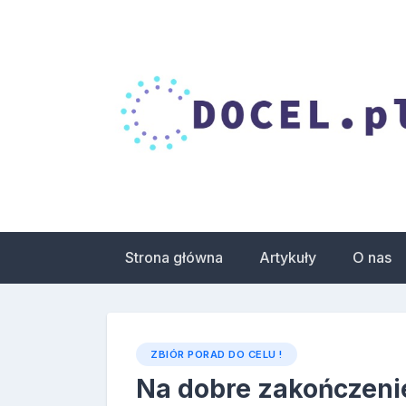
Skip
to
content
Droga do celu – 
zdrowia
Strona główna
Artykuły
O nas
ZBIÓR PORAD DO CELU !
Na dobre zakończeni