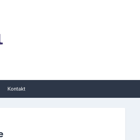
zbiór porad dotyczących
Kontakt
e