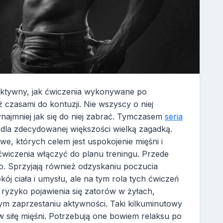
ektywny, jak ćwiczenia wykonywane po
 czasami do kontuzji. Nie wszyscy o niej
ynajmniej jak się do niej zabrać. Tymczasem
seria
dla zdecydowanej większości wielką zagadką.
e, których celem jest uspokojenie mięśni i
 ćwiczenia włączyć do planu treningu. Przede
o. Sprzyjają również odzyskaniu poczucia
ój ciała i umysłu, ale na tym rola tych ćwiczeń
ę ryzyko pojawienia się zatorów w żyłach,
ym zaprzestaniu aktywności. Taki kilkuminutowy
w siłę mięśni. Potrzebują one bowiem relaksu po