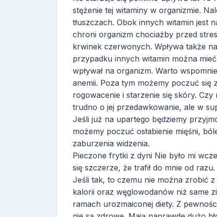
stężenie tej witaminy w organizmie. N
tłuszczach. Obok innych witamin jest 
chroni organizm chociażby przed stre
krwinek czerwonych. Wpływa także na
przypadku innych witamin można mieć n
wpływał na organizm. Warto wspomnie
anemii. Poza tym możemy poczuć się z
rogowacenie i starzenie się skóry. C
trudno o jej przedawkowanie, ale w s
Jeśli już na upartego będziemy przyjm
możemy poczuć osłabienie mięśni, bóle
zaburzenia widzenia.
Pieczone frytki z dyni Nie było mi wcz
się szczerze, że trafił do mnie od razu
Jeśli tak, to czemu nie można zrobić z 
kalorii oraz węglowodanów niż same z
ramach urozmaiconej diety. Z pewnością
nie są zdrowe. Mają naprawdę dużo bł