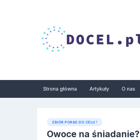
Skip
to
content
Droga do celu – 
zdrowia
Strona główna
Artykuły
O nas
ZBIÓR PORAD DO CELU !
Owoce na śniadanie?