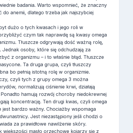
owiednie badania. Warto wspomnieć, że znaczny
do anemii, dlatego trzeba jak najszybciej
t dużo o tych kwasach i jego roli w
 przybliżyć czym tak naprawdę są kwasy omega
organizmu. Tłuszcze odgrywają dość ważną rolę,
. Jednak osoby, które się odchudzają za
zbyć z organizmu – i to właśnie błąd. Tłuszcze
asycone. Ta druga grupa, czyli tłuszczy
na bo pełnią istotną rolę w organizmie.
zy, czyli tych z grupy omega 3 można
cerydów, normalizują ciśnienie krwi, działają
. Ponadto hamują rozwój choroby niedokrewnej
ają koncentrację. Ten drugi kwas, czyli omega
kże jest bardzo ważny. Chociażby wspomaga
wunastnicy. Jest niezastąpiony jeśli chodzi o
owiada za prawidłowe nawilżenie skóry.
 większości masło orzechowe kojarzy się z