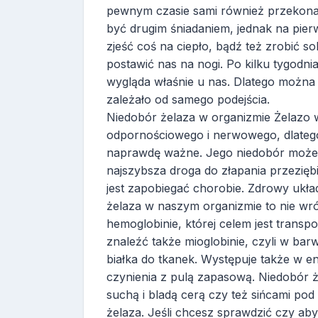
pewnym czasie sami również przekona
być drugim śniadaniem, jednak na pierw
zjeść coś na ciepło, bądź też zrobić so
postawić nas na nogi. Po kilku tygodni
wygląda właśnie u nas. Dlatego można 
zależało od samego podejścia.
Niedobór żelaza w organizmie Żelazo 
odpornościowego i nerwowego, dlatego 
naprawdę ważne. Jego niedobór może 
najszybsza droga do złapania przeziębie
jest zapobiegać chorobie. Zdrowy ukła
żelaza w naszym organizmie to nie wr
hemoglobinie, której celem jest trans
znaleźć także mioglobinie, czyli w barw
białka do tkanek. Występuje także w 
czynienia z pulą zapasową. Niedobór ż
suchą i bladą cerą czy też sińcami po
żelaza. Jeśli chcesz sprawdzić czy ab