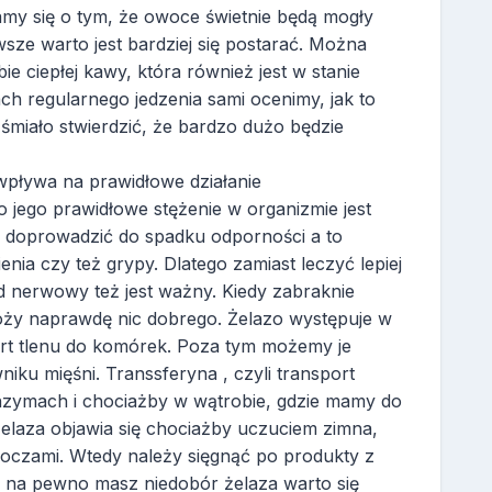
my się o tym, że owoce świetnie będą mogły
sze warto jest bardziej się postarać. Można
bie ciepłej kawy, która również jest w stanie
ach regularnego jedzenia sami ocenimy, jak to
śmiało stwierdzić, że bardzo dużo będzie
wpływa na prawidłowe działanie
jego prawidłowe stężenie w organizmie jest
doprowadzić do spadku odporności a to
nia czy też grypy. Dlatego zamiast leczyć lepiej
d nerwowy też jest ważny. Kiedy zabraknie
óży naprawdę nic dobrego. Żelazo występuje w
port tlenu do komórek. Poza tym możemy je
niku mięśni. Transsferyna , czyli transport
enzymach i chociażby w wątrobie, gdzie mamy do
elaza objawia się chociażby uczuciem zimna,
d oczami. Wtedy należy sięgnąć po produkty z
y na pewno masz niedobór żelaza warto się