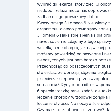
wybrać do lekarza, który zleci Ci odp
niedobór żelaza może nas doprowadzić 
zadbać o jego prawidłowy dobór.
Kwasy omega 3 i omega 6 Nie wiemy zby
organizmie, dlatego powinniśmy sobie
3 i omega 6 i jaką rolę spełniają dla 
nawet sobie nie zdajemy z tego sprawy
wszelką cenę chcą się jak najwięcej po
możemy powiedzieć na nasycone i nien
nienasyconych jest nam bardzo potrzeb
Przechodząc do poszczególnych tłuszc
stwierdzić, że obniżają stężenie trójgli
przeciwzakrzepowo i przeciwzapalnie
serca i miażdżycy a ponadto – wspomag
6 spełnia troszkę mniej zadań, ale ta
leczenie choroby wrzodowej żołądka i d
leczenie otyłości. No i oczywiście odp
Czy masło orzechowe jest zdrowe? Jak