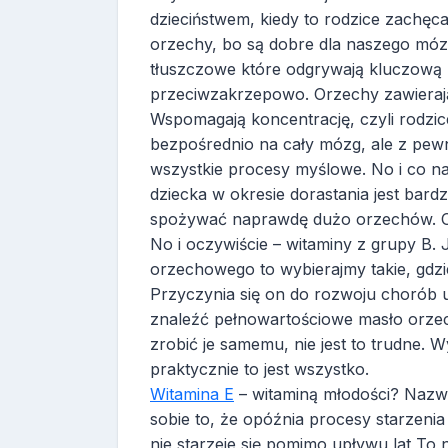
dzieciństwem, kiedy to rodzice zachę
orzechy, bo są dobre dla naszego móz
tłuszczowe które odgrywają kluczową 
przeciwzakrzepowo. Orzechy zawierają 
Wspomagają koncentrację, czyli rodzice
bezpośrednio na cały mózg, ale z pewn
wszystkie procesy myślowe. No i co na
dziecka w okresie dorastania jest bar
spożywać naprawdę dużo orzechów. Or
No i oczywiście – witaminy z grupy B. 
orzechowego to wybierajmy takie, gdzi
Przyczynia się on do rozwoju chorób uk
znaleźć pełnowartościowe masło orzech
zrobić je samemu, nie jest to trudne. 
praktycznie to jest wszystko.
Witamina E
– witaminą młodości? Nazwa
sobie to, że opóźnia procesy starzenia
nie starzeje się pomimo upływu lat To 