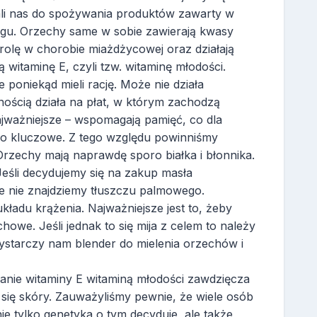
cali nas do spożywania produktów zawarty w
gu. Orzechy same w sobie zawierają kwasy
rolę w chorobie miażdżycowej oraz działają
witaminę E, czyli tzw. witaminę młodości.
 poniekąd mieli rację. Może nie działa
ością działa na płat, w którym zachodzą
jważniejsze – wspomagają pamięć, co dla
dzo kluczowe. Z tego względu powinniśmy
zechy mają naprawdę sporo białka i błonnika.
Jeśli decydujemy się na zakup masła
e nie znajdziemy tłuszczu palmowego.
ładu krążenia. Najważniejsze jest to, żeby
owe. Jeśli jednak to się mija z celem to należy
Wystarczy nam blender do mielenia orzechów i
nie witaminy E witaminą młodości zawdzięcza
 się skóry. Zauważyliśmy pewnie, że wiele osób
nie tylko genetyka o tym decyduje, ale także