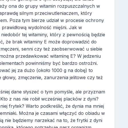
ależy ona do grupy witamin rozpuszczalnych w
naprawdę silnym przeciwutleniaczem, który
sem. Poza tym bierze udział w procesie ochrony
 prawidłową wydolność mięśni. Jak w
iedobór tej witaminy, który z pewnością będzie
ć, że brak witaminy E może doprowadzić do
męczeni, senni czy też zaobserwować u siebie
zy można przedawkować witaminę E? W jedzeniu
uplementach powinniśmy być bardzo ostrożni.
ować jej za dużo (około 1000 g na dobę) to
 głowy, zmęczenie, zanurzenia jelitowe czy też
eśniej dane słyszeć o tym pomyśle, ale przyznam
. Kto z nas nie robił wcześniej placków z dyni?
niej frytek? Warto podkreślić, że dynia ma mniej
iemniaki. Można je czasami włączyć do obiadu w
 nie będziemy narzekać na to, że frytki z dyni
onnika, którego potrzebuje nasz organizm.