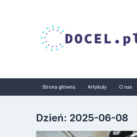
Skip
to
content
Droga do celu – 
zdrowia
Strona główna
Artykuły
O nas
Dzień:
2025-06-08