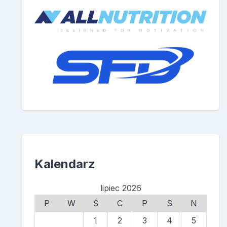
Kalendarz
lipiec 2026
P
W
Ś
C
P
S
N
1
2
3
4
5