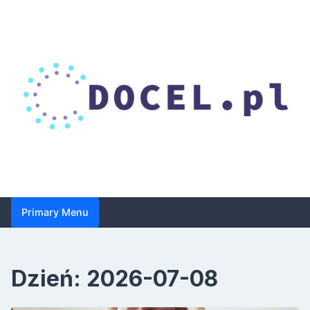
Skip
to
content
Droga do celu – zbiór
Primary Menu
porad dotyczących
suplementacji i
Dzień:
2026-07-08
zdrowia