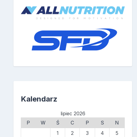
Kalendarz
lipiec 2026
P
W
Ś
C
P
S
N
1
2
3
4
5