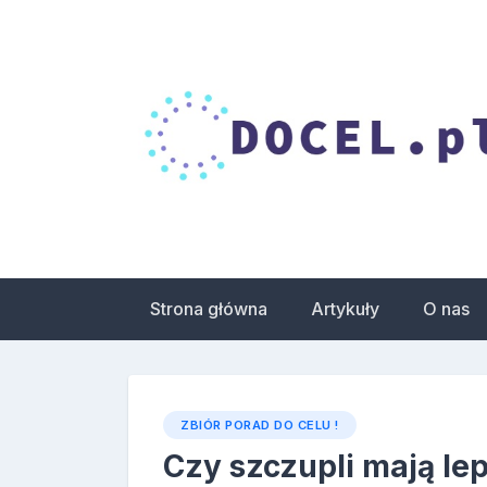
Skip
to
content
Droga do celu – 
zdrowia
Strona główna
Artykuły
O nas
ZBIÓR PORAD DO CELU !
Czy szczupli mają lep