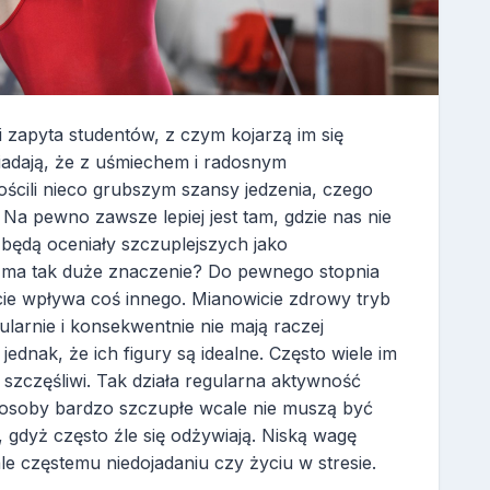
i zapyta studentów, z czym kojarzą im się
iadają, że z uśmiechem i radosnym
ścili nieco grubszym szansy jedzenia, czego
Na pewno zawsze lepiej jest tam, gdzie nas nie
będą oceniały szczuplejszych jako
 ma tak duże znaczenie? Do pewnego stopnia
cie wpływa coś innego. Mianowicie zdrowy tryb
ularnie i konsekwentnie nie mają raczej
ednak, że ich figury są idealne. Często wiele im
są szczęśliwi. Tak działa regularna aktywność
t osoby bardzo szczupłe wcale nie muszą być
, gdyż często źle się odżywiają. Niską wagę
e częstemu niedojadaniu czy życiu w stresie.