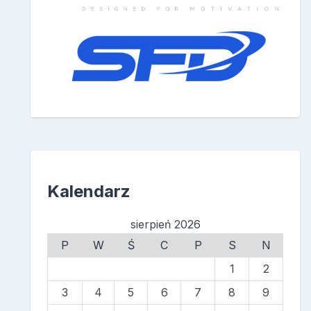
Kalendarz
sierpień 2026
P
W
Ś
C
P
S
N
1
2
3
4
5
6
7
8
9