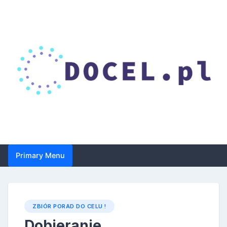
Skip
to
content
Droga do celu – zbiór
Primary Menu
porad dotyczących
suplementacji i
zdrowia
ZBIÓR PORAD DO CELU !
Dobieranie