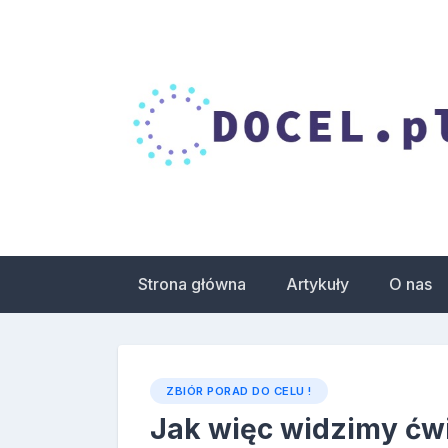
Skip
to
content
Droga do celu – 
zdrowia
Strona główna
Artykuły
O nas
ZBIÓR PORAD DO CELU !
Jak więc widzimy ćw