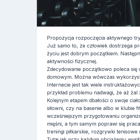
Propozycja rozpoczęcia aktywnego tryb
Już samo to, że człowiek dostrzega p
życiu jest dobrym początkiem. Następn
aktywności fizycznej.
Zdecydowanie początkowo poleca się
domowym. Można wówczas wykorzystać 
Internecie jest tak wiele instruktażow
przykład problemu nadwagi, że aż żal z
Kolejnym etapem dbałości o swoje ciało
siłowni, czy na basenie albo w klubie 
wcześniejszym przygotowaniu organiz
mięśni, a tym samym poprawi się praca
treningi piłkarskie, rozgrywki tenisow
Tutaj jak przy każdym obciążeniu wysi