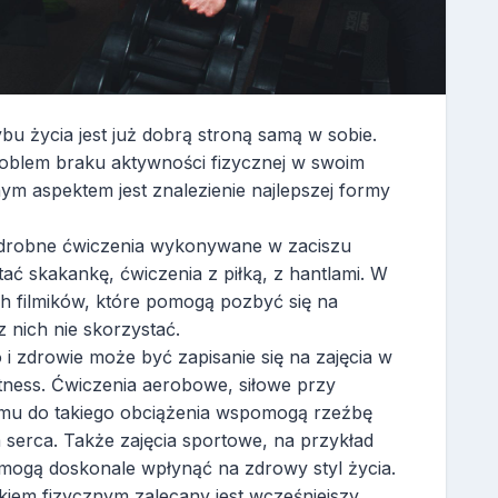
u życia jest już dobrą stroną samą w sobie.
roblem braku aktywności fizycznej w swoim
ym aspektem jest znalezienie najlepszej formy
 drobne ćwiczenia wykonywane w zaciszu
skakankę, ćwiczenia z piłką, z hantlami. W
ych filmików, które pomogą pozbyć się na
 nich nie skorzystać.
 i zdrowie może być zapisanie się na zajęcia w
fitness. Ćwiczenia aerobowe, siłowe przy
mu do takiego obciążenia wspomogą rzeźbę
 serca. Także zajęcia sportowe, na przykład
e mogą doskonale wpłynąć na zdrowy styl życia.
łkiem fizycznym zalecany jest wcześniejszy