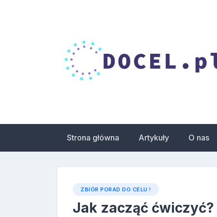
Skip
to
content
Droga do celu – 
zdrowia
Strona główna
Artykuły
O nas
ZBIÓR PORAD DO CELU !
Jak zacząć ćwiczyć?