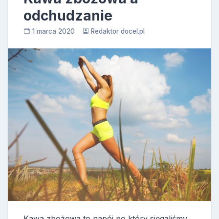
odchudzanie
1 marca 2020
Redaktor docel.pl
Kawa zbożowa to napój po który sięgaliśmy