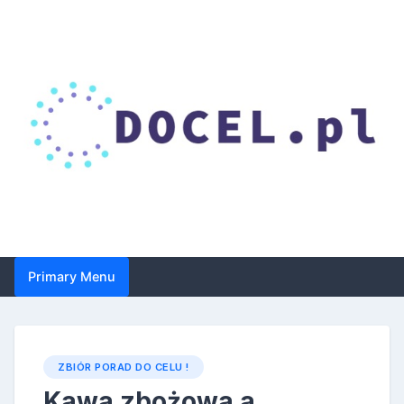
Skip
to
content
Droga do celu – zbiór
Primary Menu
porad dotyczących
suplementacji i
zdrowia
ZBIÓR PORAD DO CELU !
Kawa zbożowa a