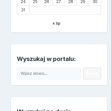
24
25
26
27
28
29
30
31
« lip
Wyszukaj w portalu:
Szukaj
Szukaj