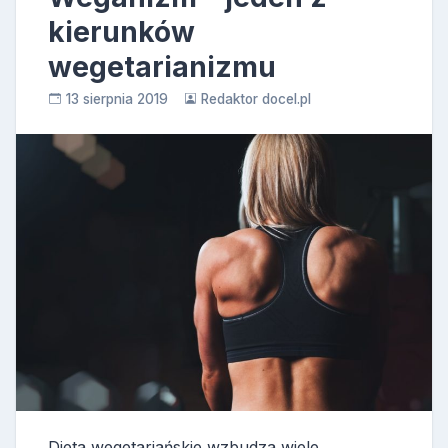
kierunków
wegetarianizmu
13 sierpnia 2019
Redaktor docel.pl
Dieta wegetariańskie wzbudza wiele